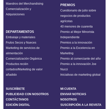
Maestros del Merchandising
PREMIOS
Comercialización y
Cuestionario de julio sobre
Adquisiciones
negocios de productos
agrícolas
40 menores de cuarenta
DEPARTAMENTOS
Premio al Mejor Minorista
Embalaje y materiales
Independiente
Frutos Secos y Nueces
Premios a la innovación
Marketing de servicios de
Premio a la Excelencia en
alimentación
Marketing
Comercialización Orgánica
Premio al comerciante del año
Productos recién
Premio a la innovación Joe
cortados/Marketing de valor
Nucci
añadido
Iniciativas de marketing global
SUSCRÍBETE
MI CUENTA
PUBLICIDAD CON NOSOTROS
ENVIAR NOTICIAS
CONTÁCTANOS
NOSOTROS
EDICIÓN DIGITAL
SUSCRIPCIÓN A LA REVISTA